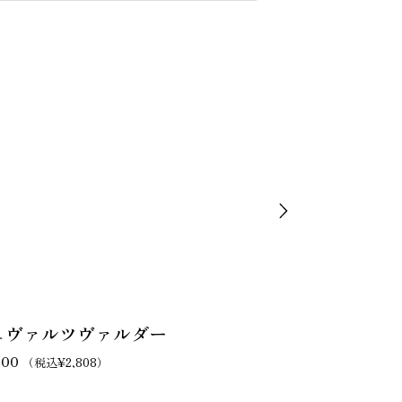
BEST
ュヴァルツヴァルダー
テーベッカラ
600
¥
3,400
（税込
¥
2,808
）
（税込
¥
3,6