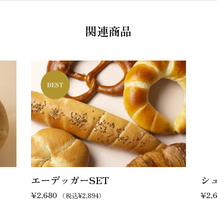
関連商品
BEST
エーデッガーSET
シ
¥
2,680
¥
2,
（税込
¥
2,894
）