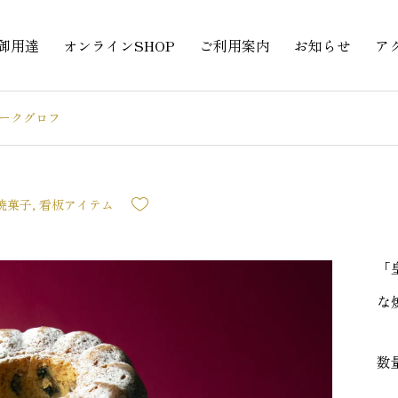
御用達
オンラインSHOP
ご利用案内
お知らせ
ア
ークグロフ
焼菓子
,
看板アイテム
「
な
数