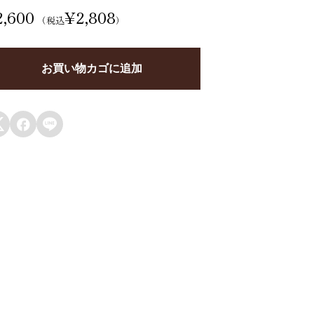
ザ
2,600
¥
2,808
（税込
）
ー
ク
お買い物カゴに追加
グ
ロ
フ



個