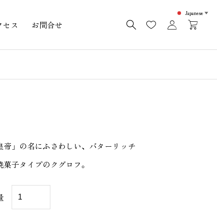
Japanese
▼
クセス
お問合せ
皇帝」の名にふさわしい、バターリッチ
焼菓子タイプのクグロフ。
カ
量
イ