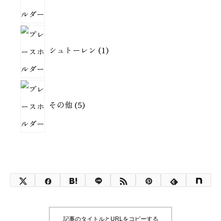
の
商
1
品
シュトーレン
1
個
の
商
5
品
その他
5
個
の
商
品
記事のタイトルとURLをコピーする