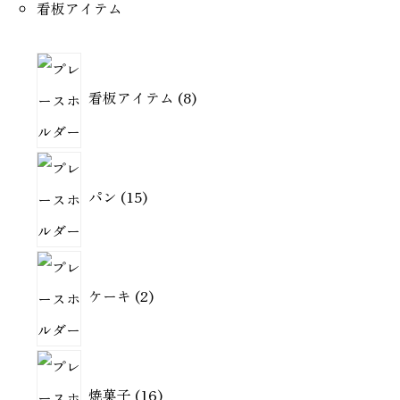
看板アイテム
8
看板アイテム
8
個
の
商
1
品
パン
15
5
個
の
2
商
ケーキ
2
個
品
の
商
1
品
焼菓子
16
6