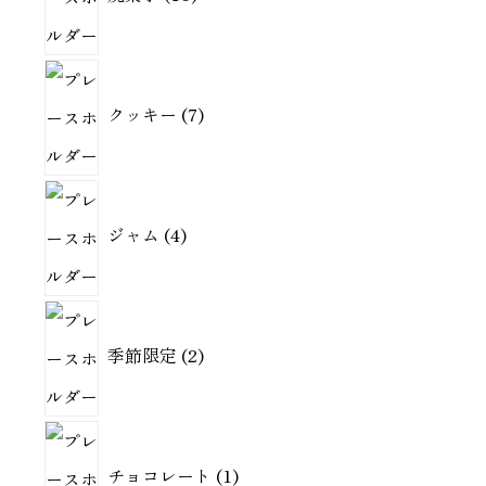
個
の
7
商
クッキー
7
個
品
の
商
4
品
ジャム
4
個
の
商
2
品
季節限定
2
個
の
商
1
品
チョコレート
1
個