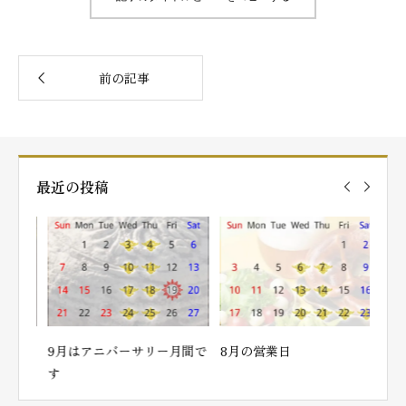
最近の投稿
9月はアニバーサリー月間で
8月の営業日
7月
す
…