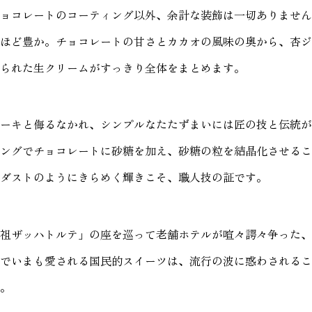
ョコレートのコーティング以外、余計な装飾は一切ありません
ほど豊か。チョコレートの甘さとカカオの風味の奥から、杏ジ
られた生クリームがすっきり全体をまとめます。
ーキと侮るなかれ、シンプルなたたずまいには匠の技と伝統が
ングでチョコレートに砂糖を加え、砂糖の粒を結晶化させるこ
ダストのようにきらめく輝きこそ、職人技の証です。
祖ザッハトルテ」の座を巡って老舗ホテルが喧々諤々争った、
でいまも愛される国民的スイーツは、流行の波に惑わされるこ
。