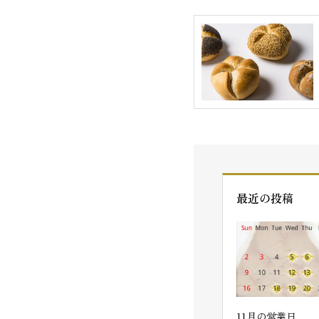
最近の投稿
自動下書き
12月＆1月の営業日
11月の営業日